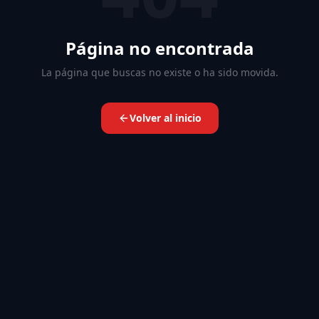
Página no encontrada
La página que buscas no existe o ha sido movida.
Volver al inicio