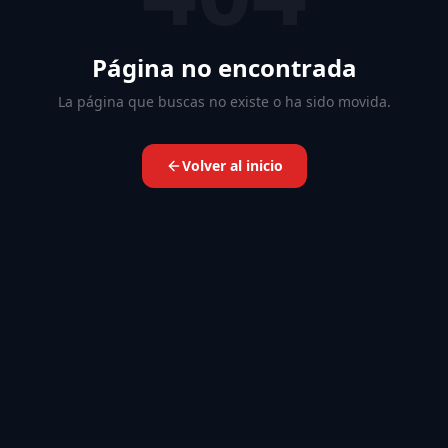
Página no encontrada
La página que buscas no existe o ha sido movida.
Volver al inicio