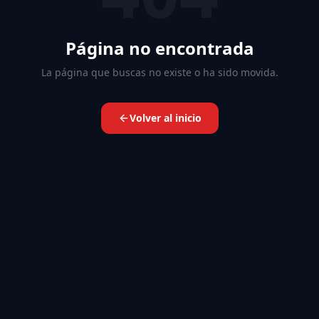
Página no encontrada
La página que buscas no existe o ha sido movida.
Volver al inicio