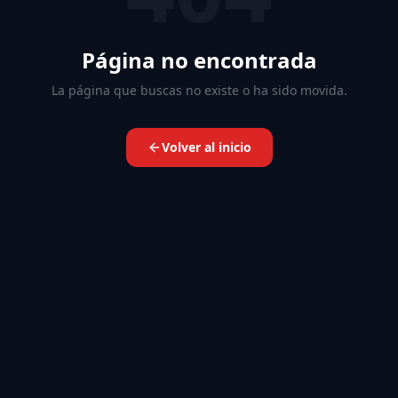
Página no encontrada
La página que buscas no existe o ha sido movida.
Volver al inicio