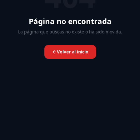
Página no encontrada
La página que buscas no existe o ha sido movida.
Volver al inicio