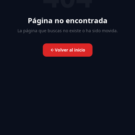
Página no encontrada
La página que buscas no existe o ha sido movida.
Volver al inicio