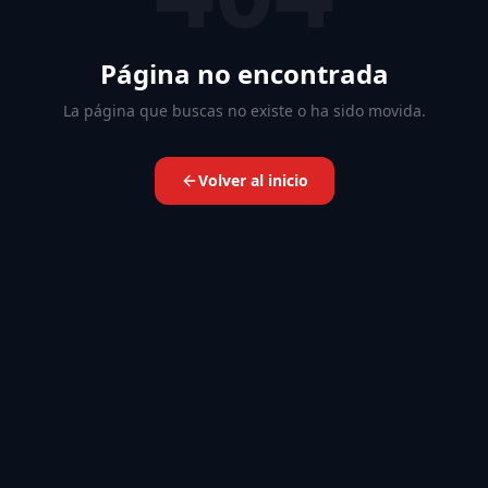
Página no encontrada
La página que buscas no existe o ha sido movida.
Volver al inicio