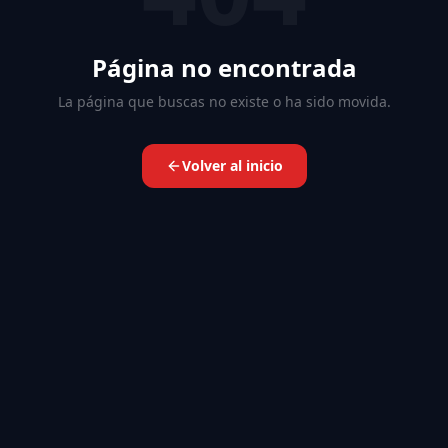
Página no encontrada
La página que buscas no existe o ha sido movida.
Volver al inicio