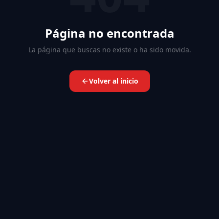
Página no encontrada
La página que buscas no existe o ha sido movida.
Volver al inicio