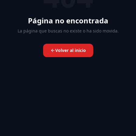
Página no encontrada
La página que buscas no existe o ha sido movida.
Volver al inicio