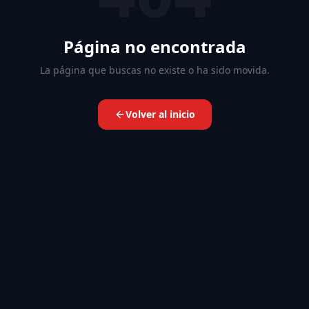
Página no encontrada
La página que buscas no existe o ha sido movida.
Volver al inicio