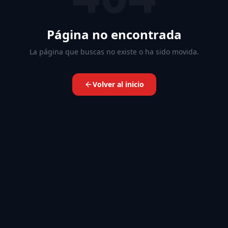
Página no encontrada
La página que buscas no existe o ha sido movida.
Volver al inicio